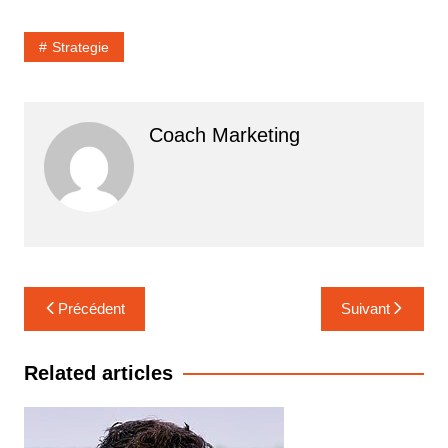
Strategie
Coach Marketing
Navigation
Précédent
Suivant
de
l’article
Related articles