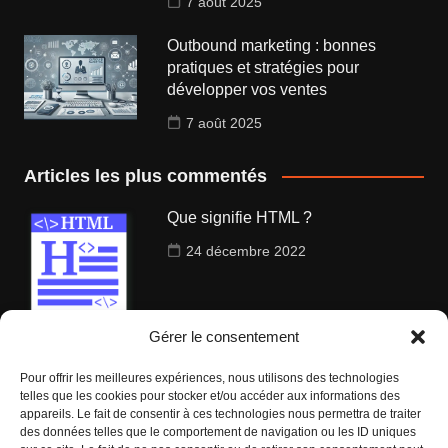
7 août 2025
Outbound marketing : bonnes
pratiques et stratégies pour
développer vos ventes
7 août 2025
Articles les plus commentés
Que signifie HTML ?
24 décembre 2022
Gérer le consentement
Qu’est ce que le ranking en seo ?
Pour offrir les meilleures expériences, nous utilisons des technologies
telles que les cookies pour stocker et/ou accéder aux informations des
29 décembre 2022
appareils. Le fait de consentir à ces technologies nous permettra de traiter
des données telles que le comportement de navigation ou les ID uniques