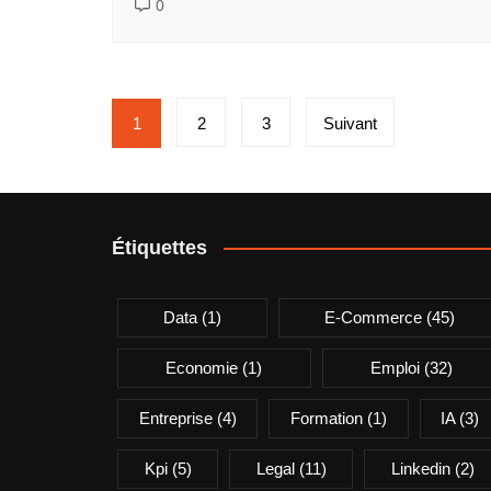
0
Pagination
1
2
3
Suivant
des
publications
Étiquettes
Data
(1)
E-Commerce
(45)
Economie
(1)
Emploi
(32)
Entreprise
(4)
Formation
(1)
IA
(3)
Kpi
(5)
Legal
(11)
Linkedin
(2)