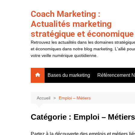
Aller
au
Coach Marketing :
contenu
Actualités marketing
stratégique et économique
Retrouvez les actualités dans les domaines stratégiqu
et économiques dans notre blog marketing. L'allié pou
votre veille numérique quotidienne.
Bases du marketing
Référencement N
Accueil
Emploi – Métiers
Catégorie :
Emploi – Métiers
Partez à la découverte des emplois et métiers li