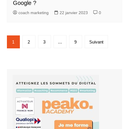
Google ?
coach marketing
22 janvier 2023
0
Pagination
1
2
3
…
9
Suivant
des
publications