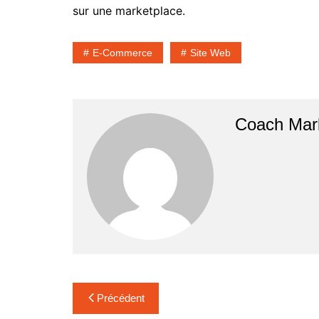
sur une marketplace.
E-Commerce
Site Web
Coach Mar
Navigation
Précédent