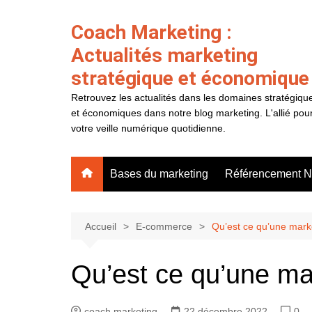
Aller
au
Coach Marketing :
contenu
Actualités marketing
stratégique et économique
Retrouvez les actualités dans les domaines stratégiqu
et économiques dans notre blog marketing. L'allié pou
votre veille numérique quotidienne.
Bases du marketing
Référencement N
Accueil
E-commerce
Qu’est ce qu’une mark
Qu’est ce qu’une ma
coach marketing
22 décembre 2022
0