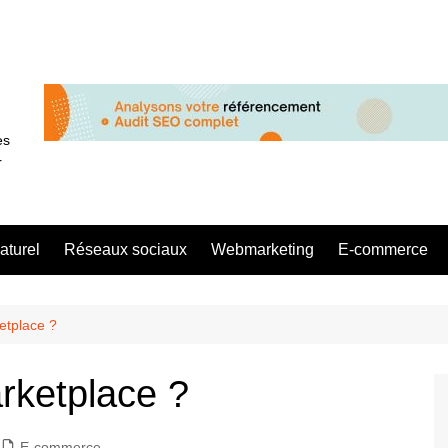
es
r
aturel
Réseaux sociaux
Webmarketing
E-commerce
etplace ?
rketplace ?
E-commerce