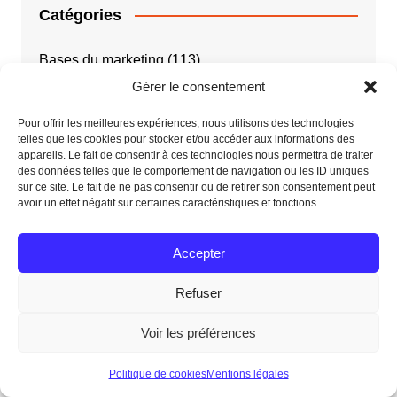
Catégories
Bases du marketing
(113)
Gérer le consentement
E-commerce
(35)
Pour offrir les meilleures expériences, nous utilisons des technologies
telles que les cookies pour stocker et/ou accéder aux informations des
Economie
(43)
appareils. Le fait de consentir à ces technologies nous permettra de traiter
des données telles que le comportement de navigation ou les ID uniques
Emploi – Métiers
(27)
sur ce site. Le fait de ne pas consentir ou de retirer son consentement peut
avoir un effet négatif sur certaines caractéristiques et fonctions.
Référencement Naturel
(89)
Accepter
Réseaux sociaux
(18)
Refuser
Webmarketing
(138)
Voir les préférences
Politique de cookies
Mentions légales
Qu’est-ce que les biais cognitifs ?