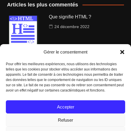
Articles les plus commentés
Que signifie HTML ?
24 décembre 2022
Gérer le consentement
Qu’est ce que le ranking en seo ?
Pour offrir les meilleures expériences, nous utilisons des technologies
telles que les cookies pour stocker et/ou accéder aux informations des
29 décembre 2022
appareils. Le fait de consentir à ces technologies nous permettra de traiter
des données telles que le comportement de navigation ou les ID uniques
sur ce site. Le fait de ne pas consentir ou de retirer son consentement peut
avoir un effet négatif sur certaines caractéristiques et fonctions.
Comment mettre en place une
stratégie de backlinks ?
Accepter
22 décembre 2022
Refuser