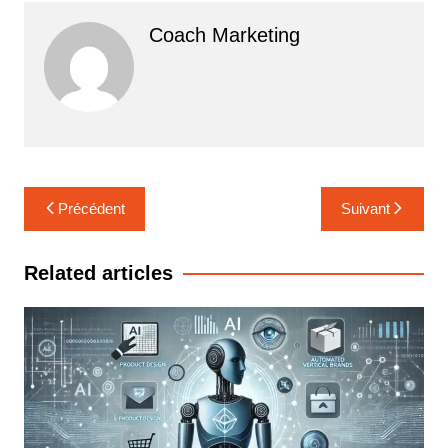
Coach Marketing
Navigation
Précédent
Suivant
de
l’article
Related articles