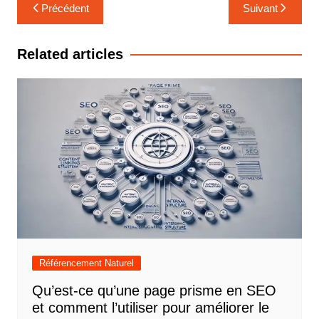
Navigation
Précédent
Suivant
de
l’article
Related articles
Référencement Naturel
Qu’est-ce qu’une page prisme en SEO
et comment l’utiliser pour améliorer le