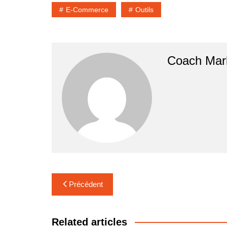
E-Commerce
Outils
Coach Mar
Navigation
Précédent
de
l’article
Related articles