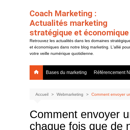
Aller
au
Coach Marketing :
contenu
Actualités marketing
stratégique et économique
Retrouvez les actualités dans les domaines stratégiqu
et économiques dans notre blog marketing. L'allié pou
votre veille numérique quotidienne.
Bases du marketing
Référencement N
Accueil
Webmarketing
Comment envoyer un e
Comment envoyer un
chaque fois que de 