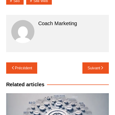
Seo
Site Web
Coach Marketing
Navigation
Précédent
Suivant
de
l’article
Related articles