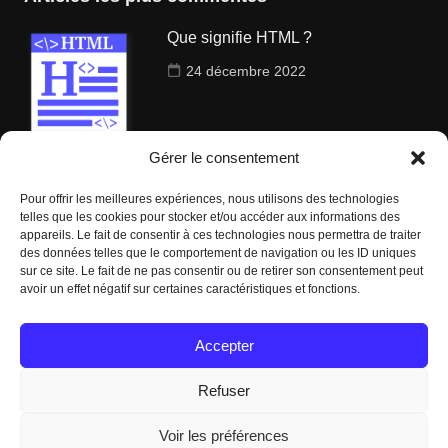
Que signifie HTML ?
24 décembre 2022
Gérer le consentement
Qu’est ce que le ranking en seo ?
Pour offrir les meilleures expériences, nous utilisons des technologies
telles que les cookies pour stocker et/ou accéder aux informations des
29 décembre 2022
appareils. Le fait de consentir à ces technologies nous permettra de traiter
des données telles que le comportement de navigation ou les ID uniques
sur ce site. Le fait de ne pas consentir ou de retirer son consentement peut
avoir un effet négatif sur certaines caractéristiques et fonctions.
Comment mettre en place une
stratégie de backlinks ?
Accepter
22 décembre 2022
Refuser
Voir les préférences
© Coach marketing par Etowline